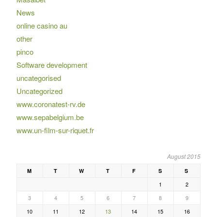
News
online casino au
other
pinco
Software development
uncategorised
Uncategorized
www.coronatest-rv.de
www.sepabelgium.be
www.un-film-sur-riquet.fr
August 2015
M
T
W
T
F
S
S
1
2
3
4
5
6
7
8
9
10
11
12
13
14
15
16