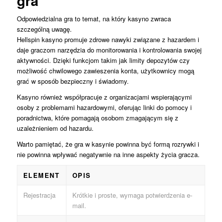
gra
Odpowiedzialna gra to temat, na który kasyno zwraca
szczególną uwagę.
Hellspin kasyno promuje zdrowe nawyki związane z hazardem i
daje graczom narzędzia do monitorowania i kontrolowania swojej
aktywności. Dzięki funkcjom takim jak limity depozytów czy
możliwość chwilowego zawieszenia konta, użytkownicy mogą
grać w sposób bezpieczny i świadomy.
Kasyno również współpracuje z organizacjami wspierającymi
osoby z problemami hazardowymi, oferując linki do pomocy i
poradnictwa, które pomagają osobom zmagającym się z
uzależnieniem od hazardu.
Warto pamiętać, że gra w kasynie powinna być formą rozrywki i
nie powinna wpływać negatywnie na inne aspekty życia gracza.
ELEMENT
OPIS
Rejestracja
Krótkie i proste, wymaga potwierdzenia e-
mail.