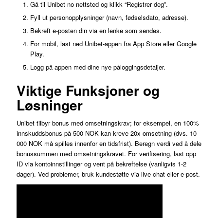
Gå til Unibet no nettsted og klikk “Registrer deg”.
Fyll ut personopplysninger (navn, fødselsdato, adresse).
Bekreft e-posten din via en lenke som sendes.
For mobil, last ned Unibet-appen fra App Store eller Google
Play.
Logg på appen med dine nye påloggingsdetaljer.
Viktige Funksjoner og
Løsninger
Unibet tilbyr bonus med omsetningskrav; for eksempel, en 100%
innskuddsbonus på 500 NOK kan kreve 20x omsetning (dvs. 10
000 NOK må spilles innenfor en tidsfrist). Beregn verdi ved å dele
bonussummen med omsetningskravet. For verifisering, last opp
ID via kontoinnstillinger og vent på bekreftelse (vanligvis 1-2
dager). Ved problemer, bruk kundestøtte via live chat eller e-post.