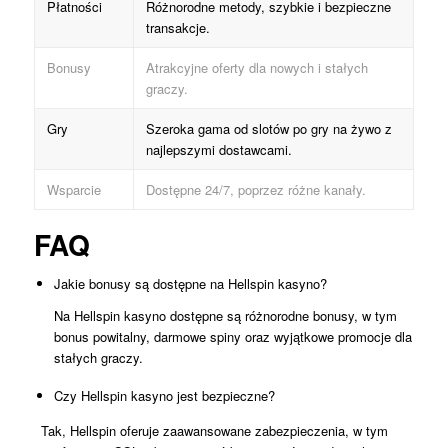
Płatności
Różnorodne metody, szybkie i bezpieczne
transakcje.
Bonusy
Atrakcyjne oferty dla nowych i stałych
graczy.
Gry
Szeroka gama od slotów po gry na żywo z
najlepszymi dostawcami.
Wsparcie
Dostępne 24/7, poprzez różne kanały.
FAQ
Jakie bonusy są dostępne na Hellspin kasyno?
Na Hellspin kasyno dostępne są różnorodne bonusy, w tym
bonus powitalny, darmowe spiny oraz wyjątkowe promocje dla
stałych graczy.
Czy Hellspin kasyno jest bezpieczne?
Tak, Hellspin oferuje zaawansowane zabezpieczenia, w tym