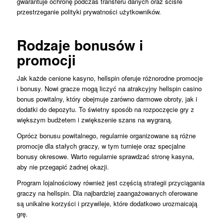
gwarantuje ochronę podczas transferu danych oraz ścisłe
przestrzeganie polityki prywatności użytkowników.
Rodzaje bonusów i
promocji
Jak każde cenione kasyno, hellspin oferuje różnorodne promocje
i bonusy. Nowi gracze mogą liczyć na atrakcyjny hellspin casino
bonus powitalny, który obejmuje zarówno darmowe obroty, jak i
dodatki do depozytu. To świetny sposób na rozpoczęcie gry z
większym budżetem i zwiększenie szans na wygraną.
Oprócz bonusu powitalnego, regularnie organizowane są różne
promocje dla stałych graczy, w tym turnieje oraz specjalne
bonusy okresowe. Warto regularnie sprawdzać stronę kasyna,
aby nie przegapić żadnej okazji.
Program lojalnościowy również jest częścią strategii przyciągania
graczy na hellspin. Dla najbardziej zaangażowanych oferowane
są unikalne korzyści i przywileje, które dodatkowo urozmaicają
grę.