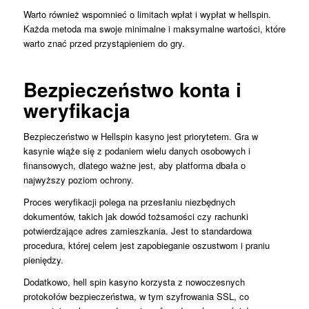
Warto również wspomnieć o limitach wpłat i wypłat w hellspin.
Każda metoda ma swoje minimalne i maksymalne wartości, które
warto znać przed przystąpieniem do gry.
Bezpieczeństwo konta i
weryfikacja
Bezpieczeństwo w Hellspin kasyno jest priorytetem. Gra w
kasynie wiąże się z podaniem wielu danych osobowych i
finansowych, dlatego ważne jest, aby platforma dbała o
najwyższy poziom ochrony.
Proces weryfikacji polega na przesłaniu niezbędnych
dokumentów, takich jak dowód tożsamości czy rachunki
potwierdzające adres zamieszkania. Jest to standardowa
procedura, której celem jest zapobieganie oszustwom i praniu
pieniędzy.
Dodatkowo, hell spin kasyno korzysta z nowoczesnych
protokołów bezpieczeństwa, w tym szyfrowania SSL, co