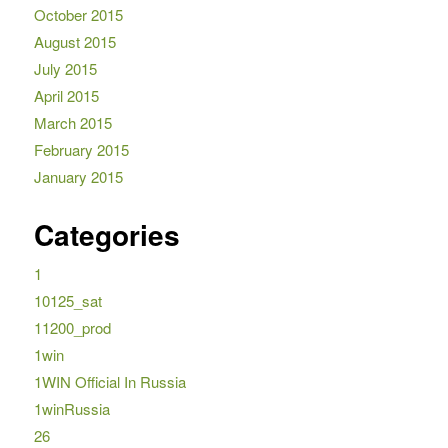
October 2015
August 2015
July 2015
April 2015
March 2015
February 2015
January 2015
Categories
1
10125_sat
11200_prod
1win
1WIN Official In Russia
1winRussia
26