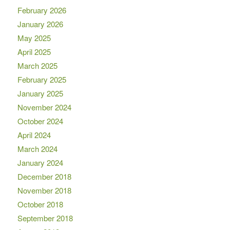
February 2026
January 2026
May 2025
April 2025
March 2025
February 2025
January 2025
November 2024
October 2024
April 2024
March 2024
January 2024
December 2018
November 2018
October 2018
September 2018