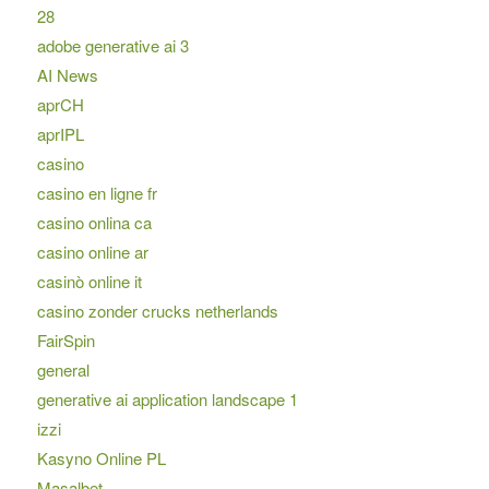
28
adobe generative ai 3
AI News
aprCH
aprIPL
casino
casino en ligne fr
casino onlina ca
casino online ar
casinò online it
casino zonder crucks netherlands
FairSpin
general
generative ai application landscape 1
izzi
Kasyno Online PL
Masalbet