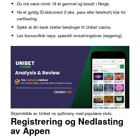
Du må være minst 18 år gammel og bosatt i Norge.
Ha et gyldig ID-dokument (f.eks. pass eller førerkort) klar for
verifisering.
Sjekk at din bank støtter betalinger til Unibet casino.
Les bonusvilkår nøye, spesielt omsetningskrav (wagering).
Skjermbilde av Unibet no spillmeny med populære slots.
Registrering og Nedlasting
av Appen