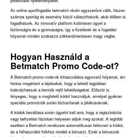
potenciális nyereményeket.
Az online sportfogadás betmatch révén egyszerűvé válik, hiszen
számos sportág és esemény közül választhatunk, akár élőben is
fogadhatunk. Az innovatív platform különösen ügyel a
biztonságra és a gyorsaságra, így a fizetések és a fogadási
folyamat minden szakasza zökkenőmentesen megy végbe.
Hogyan Használd a
Betmatch Promo Code-ot?
A Betmatch promo code-ok kihasználása egyszerű folyamat, ám
fontos megérteni a lépéseket, hogy a lehető legjobban
kiaknázhassuk a bennük rejlő lehetőségeket. Először is,
lényeges, hogy a megfelelő kódot használjuk, amelyet gyakran
speciális promóciók során biztosítanak a játékosoknak.
A kódok beváltása során ügyelni kell arra, hogy a regisztrációs
vagy befizetési fázisban helyesen adjuk meg azokat. A legtöbb
esetben a Betmatch rendszere automatikusan felismeri a kódot,
és a felhasználói fiókhoz rendeli a bónuszt. Ezek a bónuszok