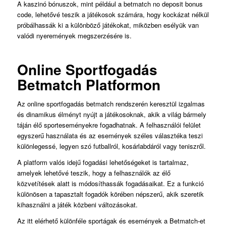
A kaszinó bónuszok, mint például a betmatch no deposit bonus
code, lehetővé teszik a játékosok számára, hogy kockázat nélkül
próbálhassák ki a különböző játékokat, miközben esélyük van
valódi nyeremények megszerzésére is.
Online Sportfogadás
Betmatch Platformon
Az online sportfogadás betmatch rendszerén keresztül izgalmas
és dinamikus élményt nyújt a játékosoknak, akik a világ bármely
táján élő sporteseményekre fogadhatnak. A felhasználói felület
egyszerű használata és az események széles választéka teszi
különlegessé, legyen szó futballról, kosárlabdáról vagy teniszről.
A platform valós idejű fogadási lehetőségeket is tartalmaz,
amelyek lehetővé teszik, hogy a felhasználók az élő
közvetítések alatt is módosíthassák fogadásaikat. Ez a funkció
különösen a tapasztalt fogadók körében népszerű, akik szeretik
kihasználni a játék közbeni változásokat.
Az itt elérhető különféle sportágak és események a Betmatch-et