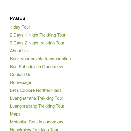
PAGES
1 day Tour
2 Days 1 Night Trekking Tour
3 Days 2 Night trekking Tour
About Us
Book your private transportation
Bus Schedule in Oudomxay
Contact Us
Homepage
Let’s Explore Northern laos
Luangnamtha Trekking Tour
Luangprabang Trekking Tour
Maps
Motobike Rent in oudomxay
Nongkhiew Trekking Tour