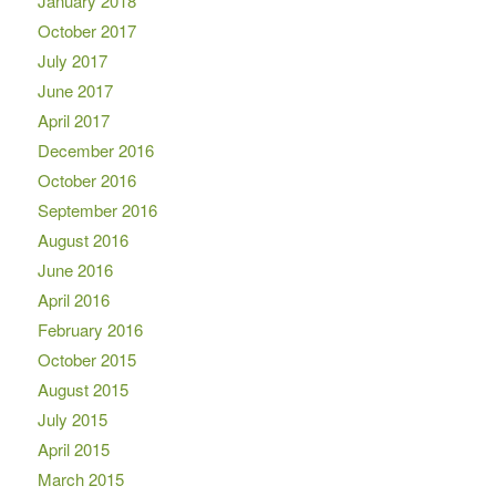
January 2018
October 2017
July 2017
June 2017
April 2017
December 2016
October 2016
September 2016
August 2016
June 2016
April 2016
February 2016
October 2015
August 2015
July 2015
April 2015
March 2015