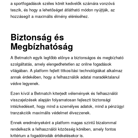
a sportfogadások széles körét kedvelők számára vonzóvá
teszik, és hogy a lehetőséget átlátható módon nyújtják, az
hozzásegít a maximális élmény eléréséhez.
Biztonság és
Megbízhatóság
A Betmatch egyik legfőbb előnye a biztonságos és megbízható
szolgáltatás, amely elengedhetetlen az online fogadások
világában. A platform fejlett titkosítási technológiákat alkalmaz
annak érdekében, hogy a felhasználók adatai maradéktalanul
védve legyenek.
Ezen kívül a Betmatch kiterjedt vélemények és felhasználói
visszajelzések alapján folyamatosan fejleszti biztonsági
intézkedéseit, hogy mind a személyes adatok, mind a pénzügyi
tranzakciók maximális védelmet élvezzenek.
Ennek eredményeként a platform magas szintű bizalommal
rendelkezik a felhasználói közösség körében, amely fontos
kritérium a fogadóirodák értékelésekor is.