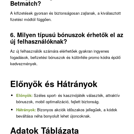
Betmatch?
A kifizetések gyorsan és biztonságosan zajlanak, a kiválasztott
fizetési módtól függően.
6. Milyen típusú bónuszok érhetők el az
új felhasználóknak?
Az új felhasználók számára elérhetőek gyakran ingyenes
fogadások, befizetési bónuszok és különféle promo kódra épülő
kedvezmények.
Előnyök és Hátrányok
Előnyök:
Széles sport- és kaszinójáték választék, attraktív
bónuszok, mobil optimalizáció, fejlett biztonság.
Hátrányok:
Bizonyos akciók időszakos jellegűek, a kódok
beváltása néha bonyolult lehet újoncoknak.
Adatok Táblázata