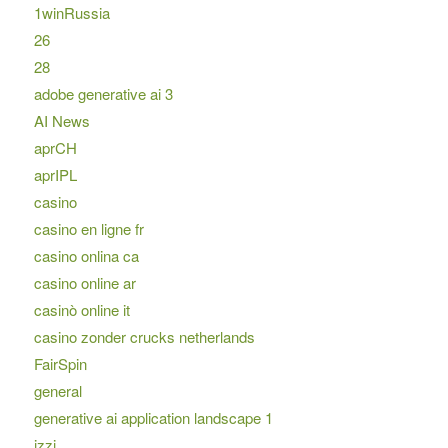
1winRussia
26
28
adobe generative ai 3
AI News
aprCH
aprIPL
casino
casino en ligne fr
casino onlina ca
casino online ar
casinò online it
casino zonder crucks netherlands
FairSpin
general
generative ai application landscape 1
izzi