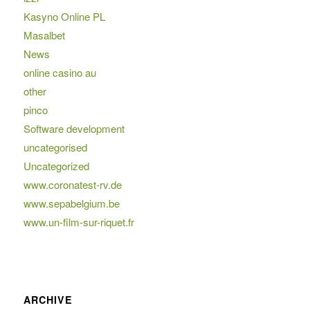
Kasyno Online PL
Masalbet
News
online casino au
other
pinco
Software development
uncategorised
Uncategorized
www.coronatest-rv.de
www.sepabelgium.be
www.un-film-sur-riquet.fr
ARCHIVE