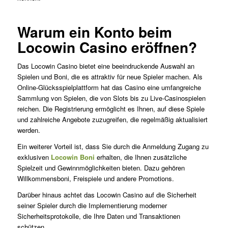
Warum ein Konto beim
Locowin Casino eröffnen?
Das Locowin Casino bietet eine beeindruckende Auswahl an
Spielen und Boni, die es attraktiv für neue Spieler machen. Als
Online-Glücksspielplattform hat das Casino eine umfangreiche
Sammlung von Spielen, die von Slots bis zu Live-Casinospielen
reichen. Die Registrierung ermöglicht es Ihnen, auf diese Spiele
und zahlreiche Angebote zuzugreifen, die regelmäßig aktualisiert
werden.
Ein weiterer Vorteil ist, dass Sie durch die Anmeldung Zugang zu
exklusiven
Locowin Boni
erhalten, die Ihnen zusätzliche
Spielzeit und Gewinnmöglichkeiten bieten. Dazu gehören
Willkommensboni, Freispiele und andere Promotions.
Darüber hinaus achtet das Locowin Casino auf die Sicherheit
seiner Spieler durch die Implementierung moderner
Sicherheitsprotokolle, die Ihre Daten und Transaktionen
schützen.