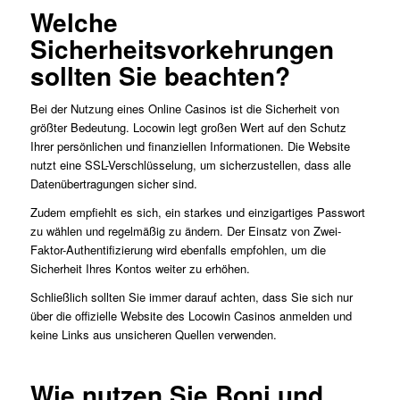
Welche
Sicherheitsvorkehrungen
sollten Sie beachten?
Bei der Nutzung eines Online Casinos ist die Sicherheit von
größter Bedeutung. Locowin legt großen Wert auf den Schutz
Ihrer persönlichen und finanziellen Informationen. Die Website
nutzt eine SSL-Verschlüsselung, um sicherzustellen, dass alle
Datenübertragungen sicher sind.
Zudem empfiehlt es sich, ein starkes und einzigartiges Passwort
zu wählen und regelmäßig zu ändern. Der Einsatz von Zwei-
Faktor-Authentifizierung wird ebenfalls empfohlen, um die
Sicherheit Ihres Kontos weiter zu erhöhen.
Schließlich sollten Sie immer darauf achten, dass Sie sich nur
über die offizielle Website des Locowin Casinos anmelden und
keine Links aus unsicheren Quellen verwenden.
Wie nutzen Sie Boni und