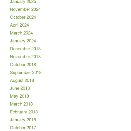
January 2025
November 2024
October 2024
April 2024
March 2024
January 2024
December 2018
November 2018
October 2018
September 2018
August 2018
June 2018
May 2018
March 2018
February 2018
January 2018
October 2017