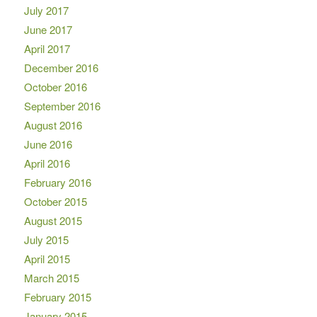
July 2017
June 2017
April 2017
December 2016
October 2016
September 2016
August 2016
June 2016
April 2016
February 2016
October 2015
August 2015
July 2015
April 2015
March 2015
February 2015
January 2015