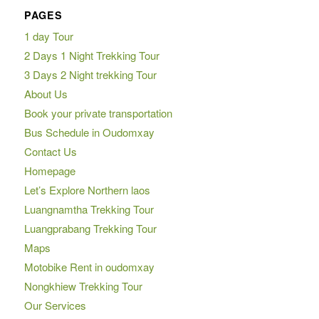
PAGES
1 day Tour
2 Days 1 Night Trekking Tour
3 Days 2 Night trekking Tour
About Us
Book your private transportation
Bus Schedule in Oudomxay
Contact Us
Homepage
Let’s Explore Northern laos
Luangnamtha Trekking Tour
Luangprabang Trekking Tour
Maps
Motobike Rent in oudomxay
Nongkhiew Trekking Tour
Our Services