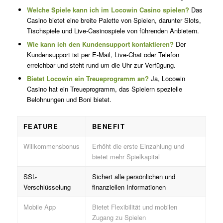
Welche Spiele kann ich im Locowin Casino spielen?
Das
Casino bietet eine breite Palette von Spielen, darunter Slots,
Tischspiele und Live-Casinospiele von führenden Anbietern.
Wie kann ich den Kundensupport kontaktieren?
Der
Kundensupport ist per E-Mail, Live-Chat oder Telefon
erreichbar und steht rund um die Uhr zur Verfügung.
Bietet Locowin ein Treueprogramm an?
Ja, Locowin
Casino hat ein Treueprogramm, das Spielern spezielle
Belohnungen und Boni bietet.
FEATURE
BENEFIT
Willkommensbonus
Erhöht die erste Einzahlung und
bietet mehr Spielkapital
SSL-
Sichert alle persönlichen und
Verschlüsselung
finanziellen Informationen
Mobile App
Bietet Flexibilität und mobilen
Zugang zu Spielen