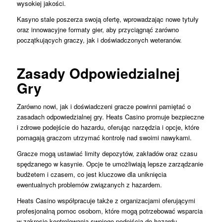
wysokiej jakości.
Kasyno stale poszerza swoją ofertę, wprowadzając nowe tytuły
oraz innowacyjne formaty gier, aby przyciągnąć zarówno
początkujących graczy, jak i doświadczonych weteranów.
Zasady Odpowiedzialnej
Gry
Zarówno nowi, jak i doświadczeni gracze powinni pamiętać o
zasadach odpowiedzialnej gry. Heats Casino promuje bezpieczne
i zdrowe podejście do hazardu, oferując narzędzia i opcje, które
pomagają graczom utrzymać kontrolę nad swoimi nawykami.
Gracze mogą ustawiać limity depozytów, zakładów oraz czasu
spędzanego w kasynie. Opcje te umożliwiają lepsze zarządzanie
budżetem i czasem, co jest kluczowe dla uniknięcia
ewentualnych problemów związanych z hazardem.
Heats Casino współpracuje także z organizacjami oferującymi
profesjonalną pomoc osobom, które mogą potrzebować wsparcia
w zakresie kontrolowania swojego podejścia do hazardu.