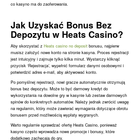
co kasyno ma do zaoferowania.
Jak Uzyskać Bonus Bez
Depozytu w Heats Casino?
Aby skorzystać z
Heats casino no deposit
bonusu, najpierw
musisz założyć nowe konto na stronie kasyna. Proces rejestracji
jest intuicyjny i zajmuje tylko kilka minut. Wystarczy kliknąć
przycisk ‘Rejestracja’, wypełnić formularz danymi osobowymi i
potwierdzić adres e-mail, aby aktywować konto.
Po pomyślnej rejestracji, nowi gracze automatycznie otrzymują
bonus bez depozytu. Może to być darmowy kredyt do
wykorzystania na dowolne gry w kasynie lub zestaw darmowych
spinów do konkretnych automatów. Należy jednak zwrócić uwagę
na regulamin, który może zawierać wymagania dotyczące obrotu
bonusem przed możliwością wypłaty wygranych.
Warto regularnie sprawdzać ofertę Heats Casino, ponieważ
kasyno często wprowadza nowe promocje i bonusy, które
dodatkowo zachęcają do gry.