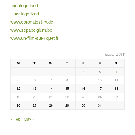
uncategorised
Uncategorized
www.coronatest-rv.de
www.sepabelgium.be
www.un-film-sur-riquet.fr
March 2018
M
T
W
T
F
S
S
1
2
3
4
5
6
7
8
9
10
11
12
13
14
15
16
17
18
19
20
21
22
23
24
25
26
27
28
29
30
31
« Feb
May »