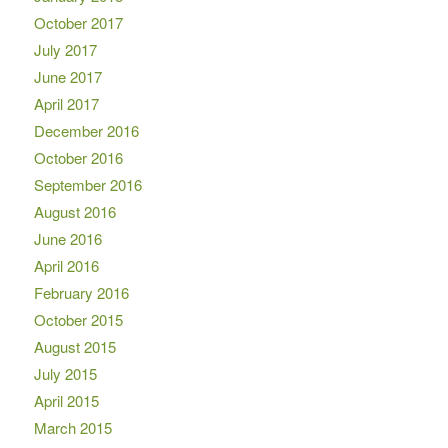
October 2017
July 2017
June 2017
April 2017
December 2016
October 2016
September 2016
August 2016
June 2016
April 2016
February 2016
October 2015
August 2015
July 2015
April 2015
March 2015