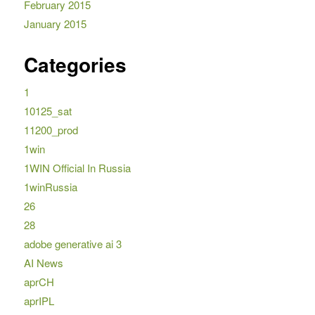
February 2015
January 2015
Categories
1
10125_sat
11200_prod
1win
1WIN Official In Russia
1winRussia
26
28
adobe generative ai 3
AI News
aprCH
aprIPL