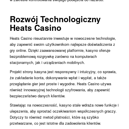
Rozwój Technologiczny
Heats Casino
Heats Casino nieustannie inwestuje w nowoczesne technologie,
aby zapewnić swoim użytkownikom najlepsze doświadczenia z
gry online. Dzięki zaawansowanej platformie, kasyno oferuje
bezproblemową rozgrywkę zarówno na komputerach
stacjonarnych, jak i urządzeniach mobilnych.
Projekt strony kasyna jest responsywny i intuicyjny, co sprawia,
że zakładanie konta, dokonywanie wpłat i wypłat, a także
przeglądanie gier jest proste i wygodne. Heats Casino używa
również innowacyjnej technologii szyfrowania, aby zapewnić
bezpieczeństwo danych klientów.
Stawiając na nowoczesność, kasyno stale wdraża nowe funkcje i
ulepszenia, aby sprostać oczekiwaniom współczesnych graczy.
Dotyczy to również metod płatności, które są szybko
przetwarzane, co jest istotne dla zadowolenia klientów.