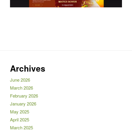
Archives
June 2026
March 2026
February 2026
January 2026
May 2025
April 2025
March 2025