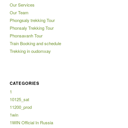
Our Services
Our Team
Phongsaly trekking Tour
Phonsaly Trekking Tour
Phonsavanh Tour
Train Booking and schedule
Trekking in oudomxay
CATEGORIES
1
10125_sat
11200_prod
1win
1WIN Official In Russia