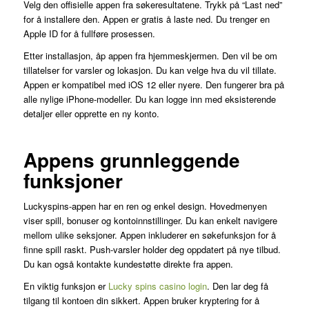
Velg den offisielle appen fra søkeresultatene. Trykk på “Last ned”
for å installere den. Appen er gratis å laste ned. Du trenger en
Apple ID for å fullføre prosessen.
Etter installasjon, åp appen fra hjemmeskjermen. Den vil be om
tillatelser for varsler og lokasjon. Du kan velge hva du vil tillate.
Appen er kompatibel med iOS 12 eller nyere. Den fungerer bra på
alle nylige iPhone-modeller. Du kan logge inn med eksisterende
detaljer eller opprette en ny konto.
Appens grunnleggende
funksjoner
Luckyspins-appen har en ren og enkel design. Hovedmenyen
viser spill, bonuser og kontoinnstillinger. Du kan enkelt navigere
mellom ulike seksjoner. Appen inkluderer en søkefunksjon for å
finne spill raskt. Push-varsler holder deg oppdatert på nye tilbud.
Du kan også kontakte kundestøtte direkte fra appen.
En viktig funksjon er
Lucky spins casino login
. Den lar deg få
tilgang til kontoen din sikkert. Appen bruker kryptering for å