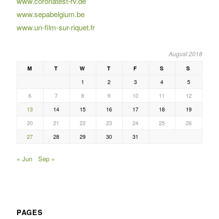
www.coronatest-rv.de
www.sepabelgium.be
www.un-film-sur-riquet.fr
August 2018
M
T
W
T
F
S
S
1
2
3
4
5
6
7
8
9
10
11
12
13
14
15
16
17
18
19
20
21
22
23
24
25
26
27
28
29
30
31
« Jun
Sep »
PAGES