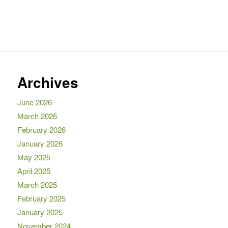
Archives
June 2026
March 2026
February 2026
January 2026
May 2025
April 2025
March 2025
February 2025
January 2025
November 2024