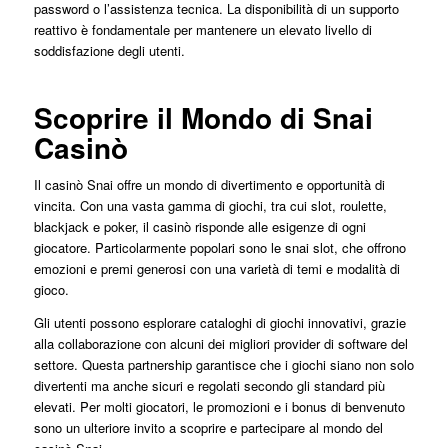
password o l’assistenza tecnica. La disponibilità di un supporto
reattivo è fondamentale per mantenere un elevato livello di
soddisfazione degli utenti.
Scoprire il Mondo di Snai
Casinò
Il casinò Snai offre un mondo di divertimento e opportunità di
vincita. Con una vasta gamma di giochi, tra cui slot, roulette,
blackjack e poker, il casinò risponde alle esigenze di ogni
giocatore. Particolarmente popolari sono le snai slot, che offrono
emozioni e premi generosi con una varietà di temi e modalità di
gioco.
Gli utenti possono esplorare cataloghi di giochi innovativi, grazie
alla collaborazione con alcuni dei migliori provider di software del
settore. Questa partnership garantisce che i giochi siano non solo
divertenti ma anche sicuri e regolati secondo gli standard più
elevati. Per molti giocatori, le promozioni e i bonus di benvenuto
sono un ulteriore invito a scoprire e partecipare al mondo del