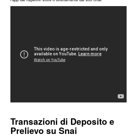
Transazioni di Deposito e
Prelievo su Snai