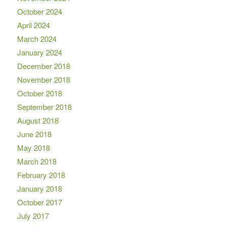
October 2024
April 2024
March 2024
January 2024
December 2018
November 2018
October 2018
September 2018
August 2018
June 2018
May 2018
March 2018
February 2018
January 2018
October 2017
July 2017