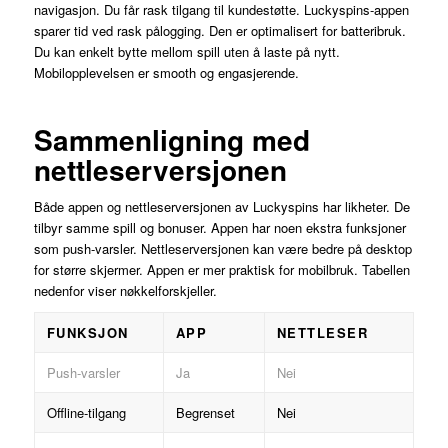
navigasjon. Du får rask tilgang til kundestøtte. Luckyspins-appen
sparer tid ved rask pålogging. Den er optimalisert for batteribruk.
Du kan enkelt bytte mellom spill uten å laste på nytt.
Mobilopplevelsen er smooth og engasjerende.
Sammenligning med
nettleserversjonen
Både appen og nettleserversjonen av Luckyspins har likheter. De
tilbyr samme spill og bonuser. Appen har noen ekstra funksjoner
som push-varsler. Nettleserversjonen kan være bedre på desktop
for større skjermer. Appen er mer praktisk for mobilbruk. Tabellen
nedenfor viser nøkkelforskjeller.
FUNKSJON
APP
NETTLESER
Push-varsler
Ja
Nei
Offline-tilgang
Begrenset
Nei