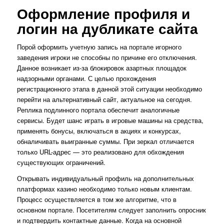
Оформление профиля и
логин на дубликате сайта
Порой оформить учетную запись на портале игорного
заведения игроки не способны по причине его отключения.
Данное возникает из-за блокировок азартных площадок
надзорными органами. С целью прохождения
регистрационного этапа в данной этой ситуации необходимо
перейти на альтернативный сайт, актуальное на сегодня.
Реплика подлинного портала обеспечит аналогичные
сервисы. Будет шанс играть в игровые машины на средства,
применять бонусы, включаться в акциях и конкурсах,
обналичивать выигранные суммы. При зеркал отличается
только URL-адрес — это реализовано для обхождения
существующих ограничений.
Открывать индивидуальный профиль на дополнительных
платформах казино необходимо только новым клиентам.
Процесс осуществляется в том же алгоритме, что в
основном портале. Посетителям следует заполнить опросник
и подтвердить контактные данные. Когда на основной