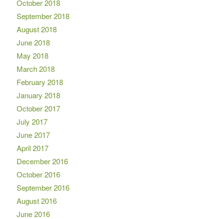
October 2018
September 2018
August 2018
June 2018
May 2018
March 2018
February 2018
January 2018
October 2017
July 2017
June 2017
April 2017
December 2016
October 2016
September 2016
August 2016
June 2016