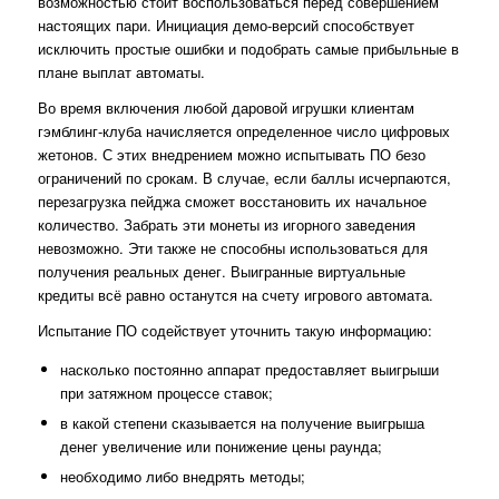
возможностью стоит воспользоваться перед совершением
настоящих пари. Инициация демо-версий способствует
исключить простые ошибки и подобрать самые прибыльные в
плане выплат автоматы.
Во время включения любой даровой игрушки клиентам
гэмблинг-клуба начисляется определенное число цифровых
жетонов. С этих внедрением можно испытывать ПО безо
ограничений по срокам. В случае, если баллы исчерпаются,
перезагрузка пейджа сможет восстановить их начальное
количество. Забрать эти монеты из игорного заведения
невозможно. Эти также не способны использоваться для
получения реальных денег. Выигранные виртуальные
кредиты всё равно останутся на счету игрового автомата.
Испытание ПО содействует уточнить такую информацию:
насколько постоянно аппарат предоставляет выигрыши
при затяжном процессе ставок;
в какой степени сказывается на получение выигрыша
денег увеличение или понижение цены раунда;
необходимо либо внедрять методы;