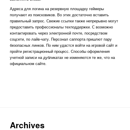
Адреса для логина на резервную площадку геймеры
получают из поисковиков. Во этих достаточно вставить
правильный запрос. Свежие ссылки также непрерывно могут
предоставить профессионалы техподдержки. С возможно
контактировать через электронной почте, посредством
соцсети, по лайв-чату. Персонал саппорта пришлют пару
безопасных линков. По ним удастся войти на игровой сайт и
пройти регистрационный процесс. Способы оформления
учетной записи на дубликатах не изменяются те же, что на
официальном сайте.
Archives