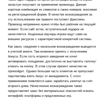
зачастую получают за применение промокода. Данная
короткая комбинация из символов а также номеров, вносимая
на регистрационной форме. В качестве вознаграждения за
эту использование как правило поступают фриспины.
Промокод непременно нужно чтобы был рабочим на текущий
момент. Если сайт истек, вступительный подарок не
начисляется. Акционные ваучеры игроки ищут сами на
внешних ресурсах с характеристикой конкретной системы.
Как закон, сведения о начальном вознаграждении выводится
в учетной анкете. Там возможно принять с получением
бонуса. Если гость игорного заведения не хочет
активировать поощрение, достаточно не выставлять галочку/
кликать на кнопку. В этом случае презент начислен не
произойдет. Однако большая часть клиентов не пропускает
перспективы взять бонус от менеджмента. С этого
применением появляется шанс заработать капитал за счёт
игорного дома. Начисленное вознаграждение также
предоставляет шанс без материальных опасностей освоить
интерфейс платформы и предложенных игр.