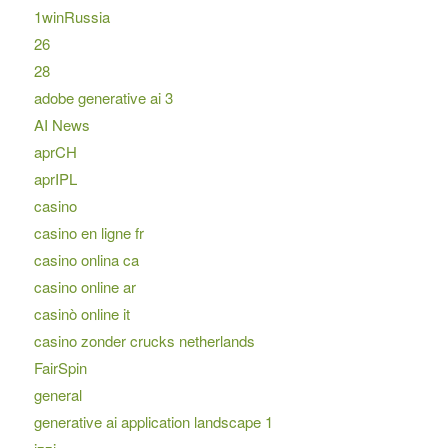
1winRussia
26
28
adobe generative ai 3
AI News
aprCH
aprIPL
casino
casino en ligne fr
casino onlina ca
casino online ar
casinò online it
casino zonder crucks netherlands
FairSpin
general
generative ai application landscape 1