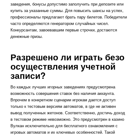
заведения, бонусы допустимо заполучить при депозите или
купить за указанные суммы. Для повысить шансы на успех,
профессионалы предлагают брать пару билетов. Победители
часто определяются генератором случайных чисел.
Конкурсантам, завоевавшим первые строчки, достаются
денежные призы.
Разрешено ли играть безо
осуществления учетной
записи?
Во каждых лучших игорных заведениях предусмотрена
возможность совершения ставок без наличия аккаунта.
Впрочем в конкретном сценарии игрокам дается доступ
только к тестовым версиям автоматов, в где не активен
вывод полученных жетонов. Соответственно, достичь доход
в тестовом режиме невозможно. Это предусмотрен в казино
Вулкан исключительно для бесплатного ознакомления с
игровых автоматов и их ключевых особенностей. Такой