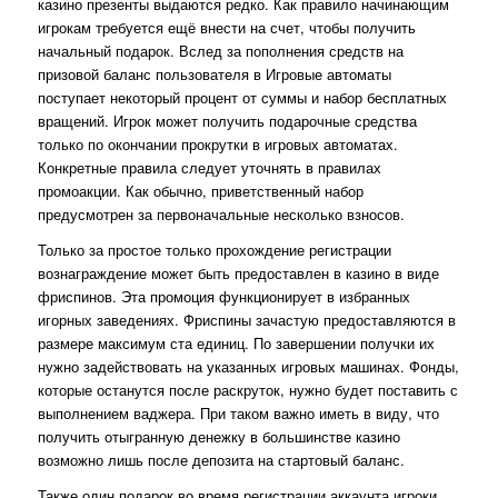
казино презенты выдаются редко. Как правило начинающим
игрокам требуется ещё внести на счет, чтобы получить
начальный подарок. Вслед за пополнения средств на
призовой баланс пользователя в Игровые автоматы
поступает некоторый процент от суммы и набор бесплатных
вращений. Игрок может получить подарочные средства
только по окончании прокрутки в игровых автоматах.
Конкретные правила следует уточнять в правилах
промоакции. Как обычно, приветственный набор
предусмотрен за первоначальные несколько взносов.
Только за простое только прохождение регистрации
вознаграждение может быть предоставлен в казино в виде
фриспинов. Эта промоция функционирует в избранных
игорных заведениях. Фриспины зачастую предоставляются в
размере максимум ста единиц. По завершении получки их
нужно задействовать на указанных игровых машинах. Фонды,
которые останутся после раскруток, нужно будет поставить с
выполнением ваджера. При таком важно иметь в виду, что
получить отыгранную денежку в большинстве казино
возможно лишь после депозита на стартовый баланс.
Также один подарок во время регистрации аккаунта игроки