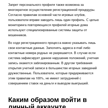
Запрет персонального профиля также возможна за
многократное осуществление регистрационной процедуры.
Согласно правилам основной части игровых клубов,
пользователи вправе заводить лишь один профиль. С целью
мониторинга повторяющихся профилей игорные дома
используют специализированные системы защиты от
мошенников.
Во ходе регистрационного процесса важно указывать лишь
свои контактные данные. Заполнять адреса e-mail либо
контактные номера родных не разрешается. В случае если
система зафиксирует данное нарушение положений, учетная
запись окажется заблокированным. В другом требования
открытия учетной записи в большинстве игорных заведений
дружественные. Пользователи, которые придерживаются
этим правилам на 100%, не имеют затруднений с
совершением ставок на деньги и выводом выигрышей.
Каким образом войти в
личный аккаунте