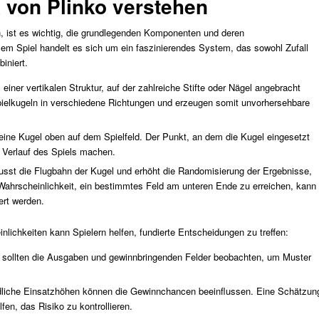
 von Plinko verstehen
, ist es wichtig, die grundlegenden Komponenten und deren
em Spiel handelt es sich um ein faszinierendes System, das sowohl Zufall
iniert.
einer vertikalen Struktur, auf der zahlreiche Stifte oder Nägel angebracht
 Spielkugeln in verschiedene Richtungen und erzeugen somit unvorhersehbare
 eine Kugel oben auf dem Spielfeld. Der Punkt, an dem die Kugel eingesetzt
 Verlauf des Spiels machen.
lusst die Flugbahn der Kugel und erhöht die Randomisierung der Ergebnisse,
Wahrscheinlichkeit, ein bestimmtes Feld am unteren Ende zu erreichen, kann
ert werden.
nlichkeiten kann Spielern helfen, fundierte Entscheidungen zu treffen:
 sollten die Ausgaben und gewinnbringenden Felder beobachten, um Muster
liche Einsatzhöhen können die Gewinnchancen beeinflussen. Eine Schätzun
en, das Risiko zu kontrollieren.