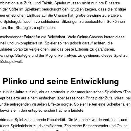
bination aus Zufall und Taktik. Spieler müssen nicht nur ihre Einsätze
 der Stifte im Spielbrett berücksichtigen. Studien zeigen, dass die richtige
nen erheblichen Einfluss auf die Chance hat, große Gewinne zu erzielen.
die Spielergebnisse in verschiedenen Sitzungen zu beobachten. So können
en, ihre Strategie zu optimieren.
ntscheidender Faktor für die Beliebtheit. Viele Online-Casinos bieten diese
nell und unkompliziert ist. Spieler sollten jedoch darauf achten, die
bieter vorab zu vergleichen, um das beste Erlebnis zu garantieren.
annung, Strategie und der Möglichkeit, etwas zu gewinnen, dieses Spiel zu
lückspielwelt.
 Plinko und seine Entwicklung
ie 1960er Jahre zurück, als es erstmals in der amerikanischen Spielshow “The
ept basierte auf einem einfachen, aber fesselnden Prinzip der Zufälligkeit, bei
r die aufregenden visuellen Effekte sorgte. Spieler ließen eine Scheibe fallen
 bevor sie in den entsprechenden Fächern landete.
lebte das Spiel zunehmende Popularität. Die Mechanik wurde verfeinert, und
das Spielerlebnis zu diversifizieren. Zahlreiche Fernsehsender und Online-