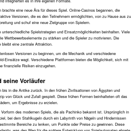
d integrierten es in ihre eigenen Formate.
en brachte eine neue Ära für dieses Spiel. Online-Casinos begannen, die
raktive Versionen, die es den Teilnehmern ermöglichten, von zu Hause aus zu
rbreitung und schuf eine neue Zielgruppe von Spielern.
 unterschiedliche Spielstrategien und Einsatzmöglichkeiten beinhalten. Viele
 die Wettbewerbselemente zu stärken und die Spieler zu motivieren. Die
leibt eine zentrale Attraktion.
kostenlosen Versionen zu beginnen, um die Mechanik und verschiedene
d-Einsätze wagt. Verschiedene Plattformen bieten die Möglichkeit, sich mit
e finanzielle Risiken einzugehen.
 seine Vorläufer
 bis in die Antike zurück. In den frühen Zivilisationen von Ägypten und
p von Glück und Zufall gespielt. Diese frühen Formen beinhalteten oft das
ädern, um Ergebnisse zu erzielen.
 Vorform des modernen Spiels, die als Pachinko bekannt ist. Ursprünglich in
iel, bei dem Stahlkugeln durch ein Labyrinth von Nägeln und Hindernissen
n bestimmte Bereiche zu lenken, um Punkte oder Preise zu gewinnen. Diese
ptiv, was den Weg für die spätere Entwicklung von Spielautomaten ebnete