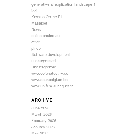
generative ai application landscape 1
izzi
Kasyno Online PL
Masalbet
News
online casino au
other
pinco
Software development
uncategorised
Uncategorized
www.coronatest-rv.de
www.sepabelgium.be
www.un-film-sur-riquet.fr
ARCHIVE
June 2026
March 2026
February 2026
January 2026
May 2025
.