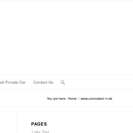
ok Private Car
Contact Us
You are here:
Home
/
www.coronatest-rv.de
PAGES
1 day Tour