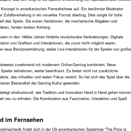
es Konzept in amerikanischen Fernsehshows auf. Ein berühmter Moderator
er Zufallsverteilung in ein visuelles Format übertrug. Dies sorgte für hohe
heit des Spiels. Die ersten Variationen, die mechanische Abgaben und
eten, fanden breiten Anklang.
ern in den 1980er Jahren förderte revolutionäre Veränderungen. Digitale
iation von Grafiken und Interaktionen, die zuvor nicht möglich waren.
ne neue Benutzererfahrung, wobei Live-Interaktionen für die Spieler von große
le Spielweise zunehmend mit modernem Online-Gaming kombiniert. Neue
pieler teilnehmen, weiter beeinflusst. Es bietet nicht nur zusätzliche
bnis, das virtuellen und realen Fokus vereint. So hat sich das Spiel über die
 festen Bestandteil der Gaming-Kultur geworden.
belegt eindrucksvoll, wie Tradition und Innovation Hand in Hand gehen könne
Zeit neu zu erfinden. Die Kombination aus Faszination, Interaktion und Spaß
nd im Fernsehen
pielmechanik findet sich in der US-amerikanischen Spielshow “The Price Is