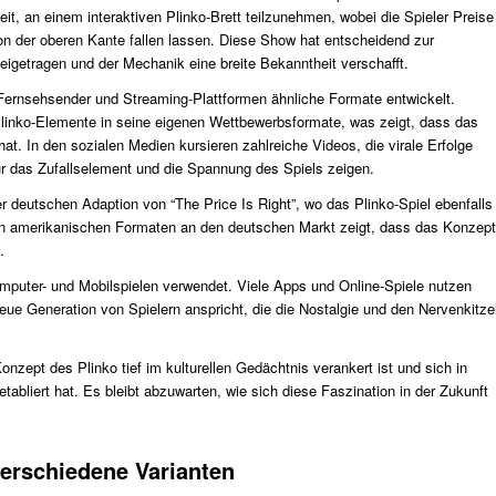
it, an einem interaktiven Plinko-Brett teilzunehmen, wobei die Spieler Preise
n der oberen Kante fallen lassen. Diese Show hat entscheidend zur
eigetragen und der Mechanik eine breite Bekanntheit verschafft.
Fernsehsender und Streaming-Plattformen ähnliche Formate entwickelt.
Plinko-Elemente in seine eigenen Wettbewerbsformate, was zeigt, dass das
at. In den sozialen Medien kursieren zahlreiche Videos, die virale Erfolge
ür das Zufallselement und die Spannung des Spiels zeigen.
 der deutschen Adaption von “The Price Is Right”, wo das Plinko-Spiel ebenfalls
n amerikanischen Formaten an den deutschen Markt zeigt, dass das Konzept
.
Computer- und Mobilspielen verwendet. Viele Apps und Online-Spiele nutzen
eue Generation von Spielern anspricht, die die Nostalgie und den Nervenkitze
nzept des Plinko tief im kulturellen Gedächtnis verankert ist und sich in
abliert hat. Es bleibt abzuwarten, wie sich diese Faszination in der Zukunft
verschiedene Varianten