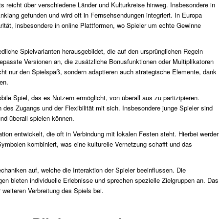
s reicht über verschiedene Länder und Kulturkreise hinweg. Insbesondere in
nklang gefunden und wird oft in Fernsehsendungen integriert. In Europa
ität, insbesondere in online Plattformen, wo Spieler um echte Gewinne
edliche Spielvarianten herausgebildet, die auf den ursprünglichen Regeln
epasste Versionen an, die zusätzliche Bonusfunktionen oder Multiplikatoren
cht nur den Spielspaß, sondern adaptieren auch strategische Elemente, dank
en.
ile Spiel, das es Nutzern ermöglicht, von überall aus zu partizipieren.
 des Zugangs und der Flexibilität mit sich. Insbesondere junge Spieler sind
und überall spielen können.
ation entwickelt, die oft in Verbindung mit lokalen Festen steht. Hierbei werde
 Symbolen kombiniert, was eine kulturelle Vernetzung schafft und das
chaniken auf, welche die Interaktion der Spieler beeinflussen. Die
 bieten individuelle Erlebnisse und sprechen spezielle Zielgruppen an. Das
r weiteren Verbreitung des Spiels bei.