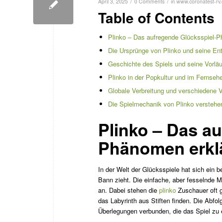
/
/
April 3, 2025
0 Comments
in
www.coronatest-rv
Table of Contents
Plinko – Das aufregende Glücksspiel-P
Die Ursprünge von Plinko und seine En
Geschichte des Spiels und seine Vorläu
Plinko in der Popkultur und im Fernseh
Globale Verbreitung und verschiedene V
Die Spielmechanik von Plinko verstehe
Plinko – Das a
Phänomen erklä
In der Welt der Glücksspiele hat sich ein b
Bann zieht. Die einfache, aber fesselnde M
an. Dabei stehen die
plinko
Zuschauer oft g
das Labyrinth aus Stiften finden. Die Abfol
Überlegungen verbunden, die das Spiel zu 