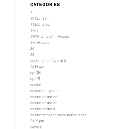
CATEGORIES
1
10125_sat
11200_prod
1win
1WIN Official In Russia
1winRussia
26
28
adobe generative ai 3
AI News
aprCH
aprIPL
casino
casino en ligne fr
casino onlina ca
,
casino online ar
casinò online it
casino zonder crucks netherlands
FairSpin
general