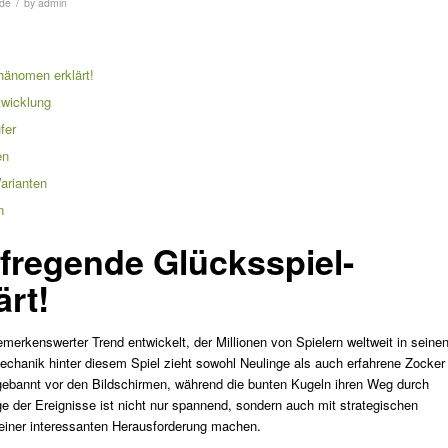
/
.de
by
admin
hänomen erklärt!
twicklung
fer
en
arianten
n
ufregende Glücksspiel-
rt!
emerkenswerter Trend entwickelt, der Millionen von Spielern weltweit in seine
echanik hinter diesem Spiel zieht sowohl Neulinge als auch erfahrene Zocker
ebannt vor den Bildschirmen, während die bunten Kugeln ihren Weg durch
ge der Ereignisse ist nicht nur spannend, sondern auch mit strategischen
einer interessanten Herausforderung machen.