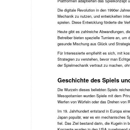
Plattformen adaptierten das Spielkonzept un
Die digitale Revolution in den 1990er Jahr
Mechanik zu nutzen, und entwickelten inte
spielen. Diese Entwicklung förderte die Ve
Heute gibt es zahlreiche Abwandlungen, die
Betreiber bieten spezielle Turniere an, um
gesunde Mischung aus Glück und Strategie b
Für Interessierte empfiehlt es sich, mit 
Strategien zu verstehen, bevor man Echtgel
der Spielmechanik vertraut zu machen, ohn
Geschichte des Spiels und
Die Wurzeln dieses beliebten Spiels reichen
Mesopotamien wurden Spiele mit dem Prinzi
Werfen von Würfeln oder das Drehen von R
Im 19. Jahrhundert entstand in Europa eine
Japan populär, war es ein mechanisches Sp
fiel. Das Ziel bestand darin, die Kugeln i
Konzepte wurden in den USA zunehmend ada