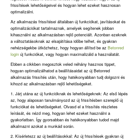
frissítések lehetőségeivel és hogyan lehet ezeket hasznosan
optimalizálni.
Az alkalmazás frissítései általában új funkciókat, javításokat és
optimalizációkat tartalmaznak, amelyek segítenek jobban
kihasználni az alkalmazásban rejlő potenciált. Azonban ezeknek
a változtatásoknak az elsajátítása időbe telhet, és gyakran
nehézségekbe ütközhetsz, hogy hogyan állítsd be az
Betonred
login
új funkciókat, vagy hogyan maximalizáld a használatát.
Ebben a cikkben megosztok veled néhány hasznos tippet,
hogyan optimalizálhatod a beállításaidat az új Betonred
alkalmazás frissítés után, hogy hatékonyabban tudj dolgozni és
kihozd az alkalmazásban rejlő lehetőségeket.
1. Járj utána az új funkcióknak és lehetőségeknek: Az első lépés
az, hogy alaposan tanulmányozd az új frissítésben szereplő új
funkciókat és lehetőségeket. Olvasd el a frissítés részletes
leírását, és nézd meg, hogyan lehet ezeket használni a
gyakorlatban. Így gyorsabban és hatékonyabban tudod majd
alkalmazni azokat a munkád során.
2. Kísérletezz az új beállításokkal: Az új frissítések gyakran új