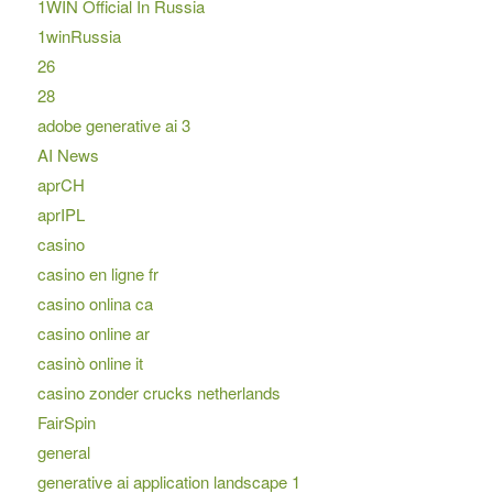
1WIN Official In Russia
1winRussia
26
28
adobe generative ai 3
AI News
aprCH
aprIPL
casino
casino en ligne fr
casino onlina ca
casino online ar
casinò online it
casino zonder crucks netherlands
FairSpin
general
generative ai application landscape 1