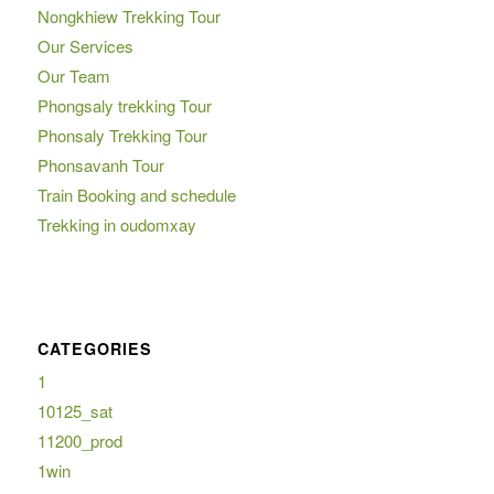
Nongkhiew Trekking Tour
Our Services
Our Team
Phongsaly trekking Tour
Phonsaly Trekking Tour
Phonsavanh Tour
Train Booking and schedule
Trekking in oudomxay
CATEGORIES
1
10125_sat
11200_prod
1win