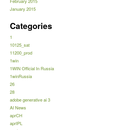
February 2015
January 2015
Categories
1
10125_sat
11200_prod
1win
1WIN Official In Russia
1winRussia
26
28
adobe generative ai 3
AI News
aprCH
aprIPL