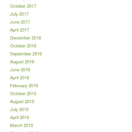
October 2017
July 2017
June 2017
April 2017
December 2016
October 2016
September 2016
August 2016
June 2016
April 2016
February 2016
October 2015
August 2015
July 2015
April 2015
March 2015