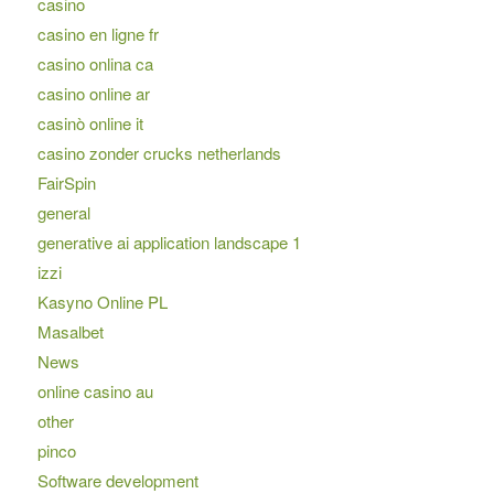
casino
casino en ligne fr
casino onlina ca
casino online ar
casinò online it
casino zonder crucks netherlands
FairSpin
general
generative ai application landscape 1
izzi
Kasyno Online PL
Masalbet
News
online casino au
other
pinco
Software development