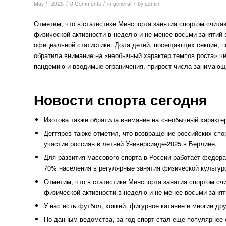
/
/
/
May 1, 2025
0 Comments
in
general
by
admin
Отметим, что в статистике Минспорта занятия спортом счита
физической активности в неделю и не менее восьми занятий
официальной статистике. Доля детей, посещающих секции, п
обратила внимание на «необычный характер темпов роста» ч
пандемию и вводимые ограничения, прирост числа занимающи
Новости спорта сегодня
Изотова также обратила внимание на «необычный характе
Дегтярев также отметил, что возвращение российских спо
участии россиян в летней Универсиаде-2025 в Берлине.
Для развития массового спорта в России работает федера
70% населения в регулярные занятия физической культурой
Отметим, что в статистике Минспорта занятия спортом сч
физической активности в неделю и не менее восьми занят
У нас есть футбол, хоккей, фигурное катание и многие др
По данным ведомства, за год спорт стал еще популярнее 