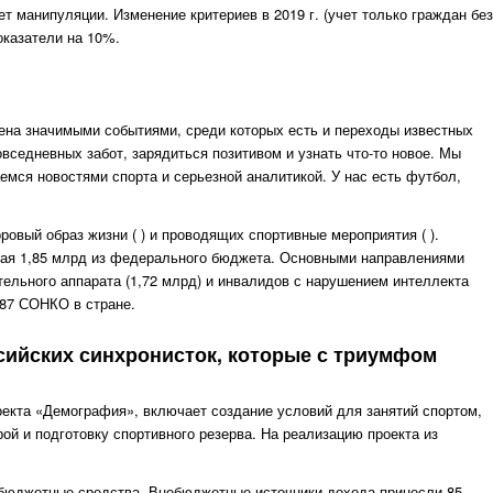
т манипуляции. Изменение критериев в 2019 г. (учет только граждан без
оказатели на 10%.
ена значимыми событиями, среди которых есть и переходы известных
вседневных забот, зарядиться позитивом и узнать что-то новое. Мы
аемся новостями спорта и серьезной аналитикой. У нас есть футбол,
овый образ жизни ( ) и проводящих спортивные мероприятия ( ).
ючая 1,85 млрд из федерального бюджета. Основными направлениями
ельного аппарата (1,72 млрд) и инвалидов с нарушением интеллекта
887 СОНКО в стране.
сийских синхронисток, которые с триумфом
оекта «Демография», включает создание условий для занятий спортом,
й и подготовку спортивного резерва. На реализацию проекта из
– бюджетные средства. Внебюджетные источники дохода принесли 85