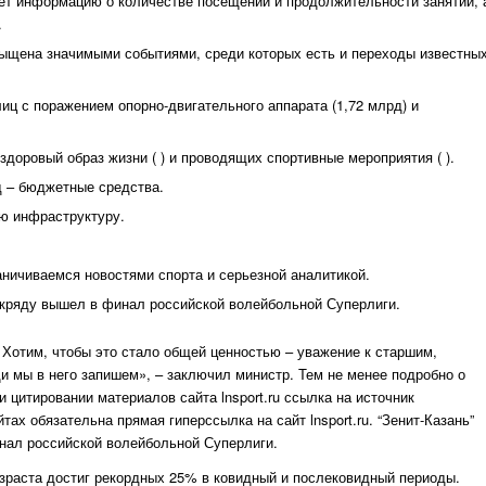
ет информацию о количестве посещений и продолжительности занятий, 
.
сыщена значимыми событиями, среди которых есть и переходы известны
ц с поражением опорно-двигательного аппарата (1,72 млрд) и
доровый образ жизни ( ) и проводящих спортивные мероприятия ( ).
рд – бюджетные средства.
ю инфраструктуру.
аничиваемся новостями спорта и серьезной аналитикой.
з кряду вышел в финал российской волейбольной Суперлиги.
 Хотим, чтобы это стало общей ценностью – уважение к старшим,
и мы в него запишем», – заключил министр. Тем не менее подробно о
и цитировании материалов сайта lnsport.ru ссылка на источник
тах обязательна прямая гиперссылка на сайт lnsport.ru. “Зенит-Казань”
инал российской волейбольной Суперлиги.
озраста достиг рекордных 25% в ковидный и послековидный периоды.