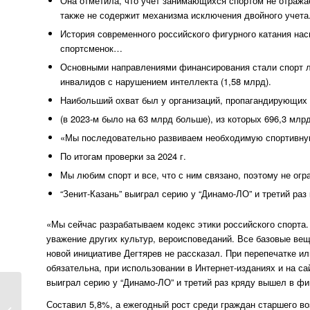
Она отметила, что учет занимающихся спортом не отража
также не содержит механизма исключения двойного учета
История современного российского фигурного катания на
спортсменок…
Основными направлениями финансирования стали спорт ли
инвалидов с нарушением интеллекта (1,58 млрд).
Наибольший охват был у организаций, пропагандирующих з
(в 2023-м было на 63 млрд больше), из которых 696,3 мл
«Мы последовательно развиваем необходимую спортивну
По итогам проверки за 2024 г.
Мы любим спорт и все, что с ним связано, поэтому не огр
“Зенит-Казань” выиграл серию у “Динамо-ЛО” и третий ра
«Мы сейчас разрабатываем кодекс этики российского спорта.
уважение других культур, вероисповеданий. Все базовые вещ
новой инициативе Дегтярев не рассказал. При перепечатке ил
обязательна, при использовании в Интернет-изданиях и на сай
выиграл серию у “Динамо-ЛО” и третий раз кряду вышел в ф
Составил 5,8%, а ежегодный рост среди граждан старшего в
рейтинг лучших онлайн казино