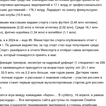
 спортивно-зрелищных мероприятий и 17,1 млрд от профессионального
ысших достижений – 176,1 млрд. Лидируют по охвату физкультурно-
нес-клубы (10,5 млн).
Самыми массовыми видами спорта стали футбол (3,45 млн человек),
ммирование (2,22 млн) и легкая атлетика (2,02 млн). Среди 16,1 млн
, фитнес-аэробика (1,34 млн) и волейбол (1,1 млн).
, а в 2024-м – еще 85. Министерство спорта опубликовало отчет с
4 г. По данным ведомства, за год спорт стал еще популярнее среди
Спорт» разобрался в отчете Минспорта и отобрал самое интересное.
а, который планируется принять в мае.
фикации тренеров, несмотря на кадровый дефицит (1 специалист на 339
ло занимающихся приходится на возрастную группу лет (31,1 млн
33,5 млн, что на 2,2 млн больше, чем годом ранее. Дегтярев также
 полным ходом» и рассказал о знаковом событии – участии россиян в
ерлине станет первым крупным мультиспортивным стартом для россиян
ы.
тоится игра между командами «Акрон»… В субботу, 19 апреля, в рамках
раснодар»… Все материалы сайта доступны по лицензии Creative
я автора (создателя) произведения (материала) и стороны атрибуции,