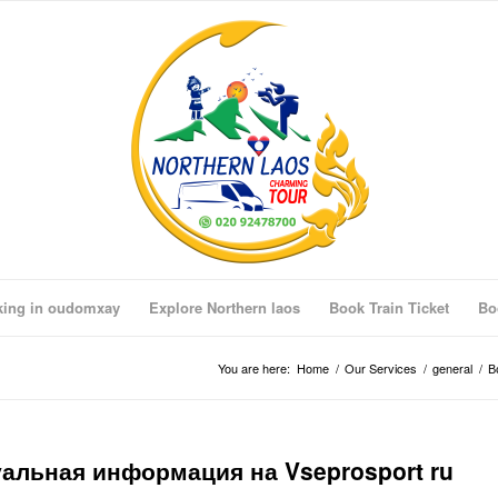
king in oudomxay
Explore Northern laos
Book Train Ticket
Bo
You are here:
Home
/
Our Services
/
general
/
В
уальная информация на Vseprosport ru