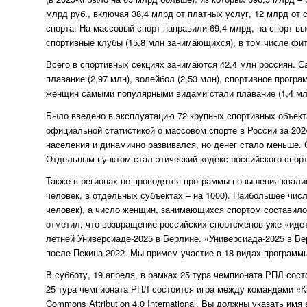
млрд руб., включая 38,4 млрд от платных услуг, 12 млрд от
спорта. На массовый спорт направили 69,4 млрд, на спорт в
спортивные клубы (15,8 млн занимающихся), в том числе фит
Всего в спортивных секциях занимаются 42,4 млн россиян. 
плавание (2,97 млн), волейбол (2,53 млн), спортивное програ
женщин самыми популярными видами стали плавание (1,4 млн)
Было введено в эксплуатацию 72 крупных спортивных объекта
официальной статистикой о массовом спорте в России за 202
населения и динамично развивался, но денег стало меньше. 
Отдельным пунктом стал этический кодекс российского спорт
Также в регионах не проводятся программы повышения квали
человек, в отдельных субъектах – на 1000). Наибольшее чис
человек), а число женщин, занимающихся спортом составило 
отметил, что возвращение российских спортсменов уже «идет
летней Универсиаде-2025 в Берлине. «Универсиада-2025 в Б
после Пекина-2022. Мы примем участие в 18 видах программ
В субботу, 19 апреля, в рамках 25 тура чемпионата РПЛ сос
25 тура чемпионата РПЛ состоится игра между командами «К
Commons Attribution 4.0 International. Вы должны указать им