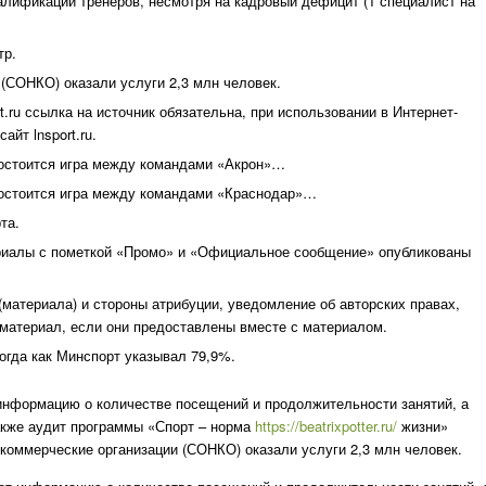
алификации тренеров, несмотря на кадровый дефицит (1 специалист на
тр.
(СОНКО) оказали услуги 2,3 млн человек.
t.ru ссылка на источник обязательна, при использовании в Интернет-
айт lnsport.ru.
 состоится игра между командами «Акрон»…
 состоится игра между командами «Краснодар»…
та.
ериалы с пометкой «Промо» и «Официальное сообщение» опубликованы
(материала) и стороны атрибуции, уведомление об авторских правах,
 материал, если они предоставлены вместе с материалом.
огда как Минспорт указывал 79,9%.
информацию о количестве посещений и продолжительности занятий, а
акже аудит программы «Спорт – норма
https://beatrixpotter.ru/
жизни»
оммерческие организации (СОНКО) оказали услуги 2,3 млн человек.