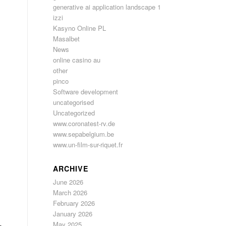
generative ai application landscape 1
izzi
Kasyno Online PL
Masalbet
News
online casino au
other
pinco
Software development
uncategorised
Uncategorized
www.coronatest-rv.de
www.sepabelgium.be
www.un-film-sur-riquet.fr
ARCHIVE
June 2026
March 2026
February 2026
January 2026
May 2025