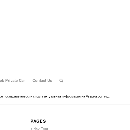
ok Private Car
Contact Us
се последние новости спорта актуальная информация на Vseprosport ru...
PAGES
1 day Tour