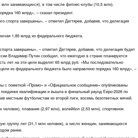
 млн занимающихся), в том числе фитнес-клубы (10,5 млн).
рядка 160 млрд», – сказал президент.
о спорта завершены», – отметил Дегтярев, добавив, что делегация
ключая 1,85 млрд из федерального бюджета.
порта завершены», – отметил Дегтярев, добавив, что делегация будет
ссии Владимир Путин сообщил, что ежегодно в стране планируется
сть лет на эти цели выделят 65 млрд руб. «Мы последовательно
 цели из федерального бюджета было направлено порядка 160 млрд», –
алы с пометкой «Промо» и «Официальное сообщение» опубликованы
 поединке квалификации и вышла в финальный раунд Евро-2026 по
зив местным футболистам из второй лиги, восемь безответных мячей.
человек), плавание (2,97 млн), волейбол (2,53 млн), спортивное
ю группу лет (31,1 млн человек), а число женщин, занимающихся
годом ранее.