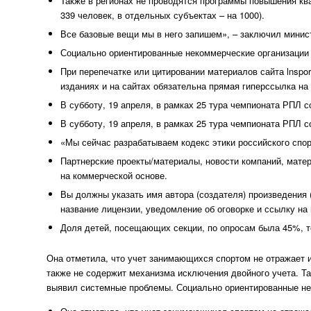
Также в регионах не проводятся программы повышения кв
339 человек, в отдельных субъектах – на 1000).
Все базовые вещи мы в него запишем», – заключил минис
Социально ориентированные некоммерческие организации 
При перепечатке или цитировании материалов сайта lnspor
изданиях и на сайтах обязательна прямая гиперссылка на с
В субботу, 19 апреля, в рамках 25 тура чемпионата РПЛ
В субботу, 19 апреля, в рамках 25 тура чемпионата РПЛ
«Мы сейчас разрабатываем кодекс этики российского спор
Партнерские проекты/материалы, новости компаний, мат
на коммерческой основе.
Вы должны указать имя автора (создателя) произведения 
название лицензии, уведомление об оговорке и ссылку на
Доля детей, посещающих секции, по опросам была 45%, т
Она отметила, что учет занимающихся спортом не отражает 
также не содержит механизма исключения двойного учета. Т
выявил системные проблемы. Социально ориентированные нек