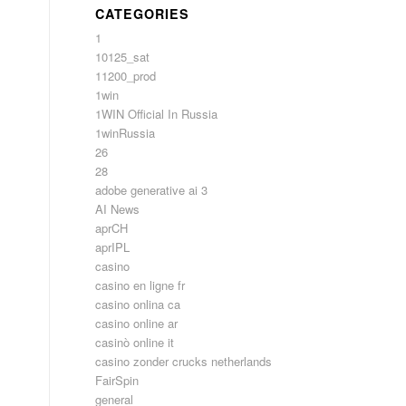
CATEGORIES
1
10125_sat
11200_prod
1win
1WIN Official In Russia
1winRussia
26
28
adobe generative ai 3
AI News
aprCH
aprIPL
casino
casino en ligne fr
casino onlina ca
casino online ar
casinò online it
casino zonder crucks netherlands
FairSpin
general