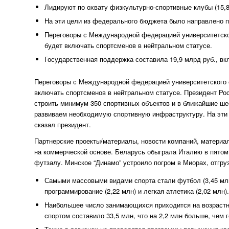
Лидируют по охвату физкультурно-спортивные клубы (15,8
На эти цели из федерального бюджета было направлено по
Переговоры с Международной федерацией университетског
будет включать спортсменов в нейтральном статусе.
Государственная поддержка составила 19,9 млрд руб., в
Переговоры с Международной федерацией университетского с
включать спортсменов в нейтральном статусе. Президент Ро
строить минимум 350 спортивных объектов и в ближайшие ше
развиваем необходимую спортивную инфраструктуру. На эти
сказал президент.
Партнерские проекты/материалы, новости компаний, матери
на коммерческой основе. Беларусь обыграла Италию в пятом
футзалу. Минское “Динамо” устроило погром в Миорах, отгру
Самыми массовыми видами спорта стали футбол (3,45 млн 
программирование (2,22 млн) и легкая атлетика (2,02 млн).
Наибольшее число занимающихся приходится на возрастну
спортом составило 33,5 млн, что на 2,2 млн больше, чем 